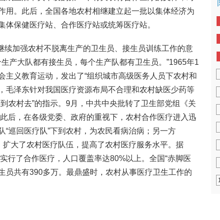
作用。此后，全国各地农村相继建立起一批以集体经济为
集体保健医疗站、合作医疗站或统筹医疗站。
于继续加强农村不脱离生产的卫生员、接生员训练工作的意
生产大队都有接生员，每个生产队都有卫生员。”1965年1
会主义教育运动，发出了“组织城市高级医务人员下农村和
日，毛泽东针对我国医疗资源布局不合理和农村缺医少药等
放到农村去”的指示。9月，中共中央批转了卫生部党组《关
 此后，在各级党委、政府的重视下，农村合作医疗进入迅
队“巡回医疗队”下到农村，为农民看病治病；另一方
生，扩大了农村医疗队伍，提高了农村医疗服务水平。据
队实行了合作医疗，人口覆盖率达80%以上。全国“赤脚医
接生员共有390多万。最鼎盛时，农村从事医疗卫生工作的