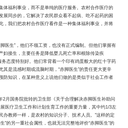
集体福利事业，而不是单纯的医疗服务。农村合作医疗的
发展同步的，它解决了农民群众看不起病、吃不起药的困
此，我们把农村合作医疗看作是一种集体福利事业，并将
赤脚医生”，他们不领工资，也没有正式编制。但他们掌握有
产妇接生，主要任务是降低婴儿死亡率和根除传染疾
但服务态度特别好。他们常背着一个印有鸡蛋般大的红十字药
尤其是流感时期或流脑时期，“赤脚医生”的责任更大更辛
预防知识，在某种意义上说他们做的是类似于社会工作者
81年2月国务院批转的卫生部《关于合理解决赤脚医生补助问
展医疗卫生工作和计划生育工作的重要力量，其中约1/3左
民办教师一样，是农村的知识分子、技术人员。”这样的定
生”的另一重社会属性，也就无法完整地评价“赤脚医生”的