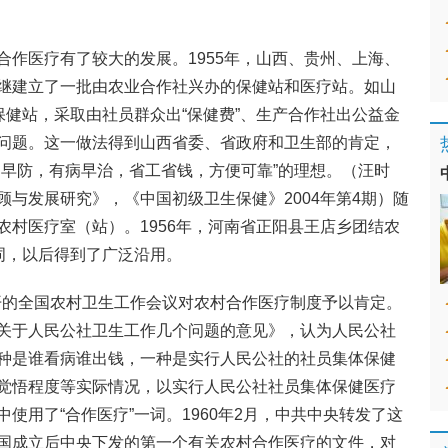
合作医疗有了较大的发展。1955年，山西、贵州、上海、
继建立了一批由农业合作社兴办的保健站和医疗站。如山
保健站，采取由社员群众出“保健费”、生产合作社出公益金
问题。这一做法得到山西省委、省政府和卫生部的肯定，
病早防，有病早治，省工省钱，方便可靠”的理想。（汪时
与发展研究》，《中国初级卫生保健》2004年第4期）随
农村医疗室（站）。1956年，河南省正阳县王店乡团结农
词，以后得到了广泛沿用。
召开的全国农村卫生工作会议对农村合作医疗制度予以肯定。
关于人民公社卫生工作几个问题的意见》，认为人民公社
种是谁看病谁出钱，一种是实行人民公社的社员集体保健
觉悟程度等实际情况，以实行人民公社社员集体保健医疗
使用了“合作医疗”一词。1960年2月，中共中央转发了这
国成立后中央下发的第一个有关农村合作医疗的文件，对