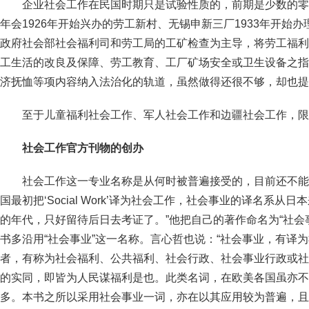
企业社会工作在民国时期只是试验性质的，前期是少数的零
年会1926年开始兴办的劳工新村、无锡申新三厂1933年开始
政府社会部社会福利司和劳工局的工矿检查为主导，将劳工福利
工生活的改良及保障、劳工教育、工厂矿场安全或卫生设备之指
济抚恤等项内容纳入法治化的轨道，虽然做得还很不够，却也提
至于儿童福利社会工作、军人社会工作和边疆社会工作，限
社会工作官方刊物的创办
社会工作这一专业名称是从何时被普遍接受的，目前还不能
国最初把‘Social Work’译为社会工作，社会事业的译名系
的年代，只好留待后日去考证了。”他把自己的著作命名为“社会
书多沿用“社会事业”这一名称。言心哲也说：“社会事业，有译
者，有称为社会福利、公共福利、社会行政、社会事业行政或社
的实同，即皆为人民谋福利是也。此类名词，在欧美各国虽亦不
多。本书之所以采用社会事业一词，亦在以其应用较为普遍，且