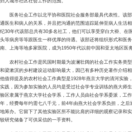
归入城市社区社会工作的范围。
医务社会工作以北平协和医院社会服务部最具代表性。该部成
通医生和病人的关系，并且把沟通的范围追踪延伸至病人生活相
纪30年代该部总共有30多名社工，他们可以享受穿白大褂、在
头等病房等等跟医生一样优厚的待遇。该部还将组织形式和医务
南、上海等地多家医院，成为1950年代以前中国和亚太地区医
农村社会工作是民国时期最为波澜壮阔的社会工作实务类型
和梁漱溟的乡村建设运动影响最大，因已有多种历史著作介绍相
他值得提及的农村社会工作典型是1928年燕京大学的清河实验
实践，因为参加实验的人员均是受过社会学专业训练的燕大师生
验区隶属于燕京大学社会学系，工作人员由社会学系委派，工作
年，经费每年约需七八千元，前4年由燕大社会学系负担，之后
地筹办。它留下了其他实验区所不能比肩的详细的观察记录和实
较研究储备了可供采信的一手资料。