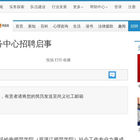
规
实务探索
队伍建设
行业发展
更多
帮助中心
登录
注册
首页
新知
百科
心理咨询
生活
读书
法律援助
趣闻
招聘
务中心招聘启事
投搞
打印
收藏
事，有意者请将您的简历发送至尚义社工邮箱
托岭南师范学院（原湛江师范学院）社会工作专业力量成