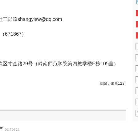
箱shangyisw@qq.com
（671867）
坎区寸金路29号（岭南师范学院第四教学楼E栋105室）
责编：
张燕123
严
2017-09-26