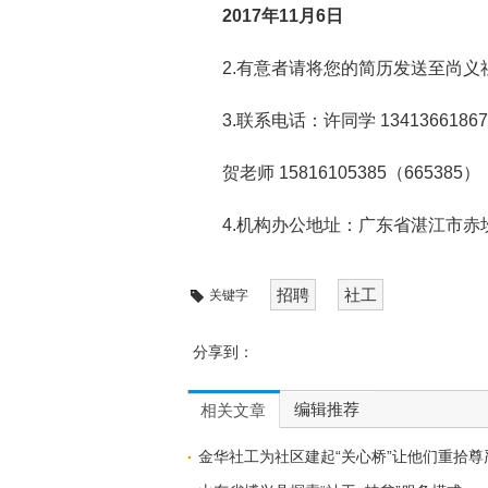
2017
年11月6日
2.有意者请将您的简历发送至尚义社工邮
3.联系电话：许同学 13413661867
贺老师 15816105385（665385）
4.机构办公地址：广东省湛江市赤
招聘
社工
关键字
分享到：
编辑推荐
相关文章
金华社工为社区建起“关心桥”让他们重拾尊