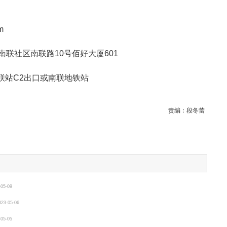
m
联社区南联路10号佰好大厦601
联站C2出口或南联地铁站
责编：
段冬蕾
-05-09
023-05-06
-05-05