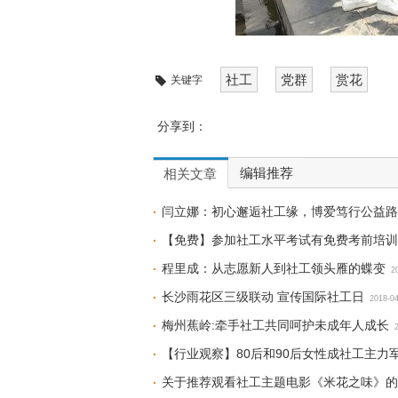
社工
党群
赏花
关键字
分享到：
编辑推荐
相关文章
闫立娜：初心邂逅社工缘，博爱笃行公益路
【免费】参加社工水平考试有免费考前培训
程里成：从志愿新人到社工领头雁的蝶变
2
长沙雨花区三级联动 宣传国际社工日
2018-0
梅州蕉岭:牵手社工共同呵护未成年人成长
【行业观察】80后和90后女性成社工主力
关于推荐观看社工主题电影《米花之味》的