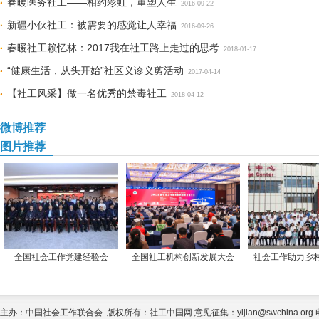
春暖医务社工——相约彩虹，重塑人生
2016-09-22
新疆小伙社工：被需要的感觉让人幸福
2016-09-26
春暖社工赖忆林：2017我在社工路上走过的思考
2018-01-17
“健康生活，从头开始”社区义诊义剪活动
2017-04-14
【社工风采】做一名优秀的禁毒社工
2018-04-12
微博推荐
图片推荐
全国社会工作党建经验会
全国社工机构创新发展大会
社会工作助力乡
主办：中国社会工作联合会 版权所有：社工中国网 意见征集：yijian@swchina.org 电话